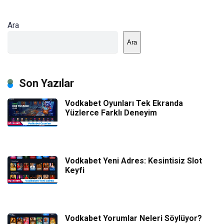
Ara
Ara
Son Yazılar
Vodkabet Oyunları Tek Ekranda
Yüzlerce Farklı Deneyim
Vodkabet Yeni Adres: Kesintisiz Slot
Keyfi
Vodkabet Yorumlar Neleri Söylüyor?