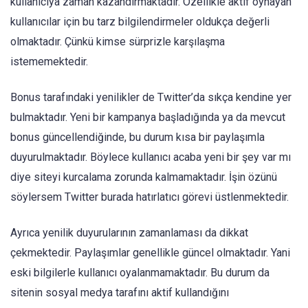
kullanıcıya zaman kazandırmaktadır. Özellikle aktif oynayan
kullanıcılar için bu tarz bilgilendirmeler oldukça değerli
olmaktadır. Çünkü kimse sürprizle karşılaşma
istememektedir.
Bonus tarafındaki yenilikler de Twitter’da sıkça kendine yer
bulmaktadır. Yeni bir kampanya başladığında ya da mevcut
bonus güncellendiğinde, bu durum kısa bir paylaşımla
duyurulmaktadır. Böylece kullanıcı acaba yeni bir şey var mı
diye siteyi kurcalama zorunda kalmamaktadır. İşin özünü
söylersem Twitter burada hatırlatıcı görevi üstlenmektedir.
Ayrıca yenilik duyurularının zamanlaması da dikkat
çekmektedir. Paylaşımlar genellikle güncel olmaktadır. Yani
eski bilgilerle kullanıcı oyalanmamaktadır. Bu durum da
sitenin sosyal medya tarafını aktif kullandığını