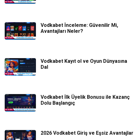
Vodkabet İnceleme: Güvenilir Mi,
Avantajları Neler?
Vodkabet Kayıt ol ve Oyun Dünyasına
Dal
Vodkabet İlk Üyelik Bonusu ile Kazanç
Dolu Başlangıç
2026 Vodkabet Giriş ve Eşsiz Avantajlar