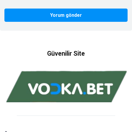
Güvenilir Site