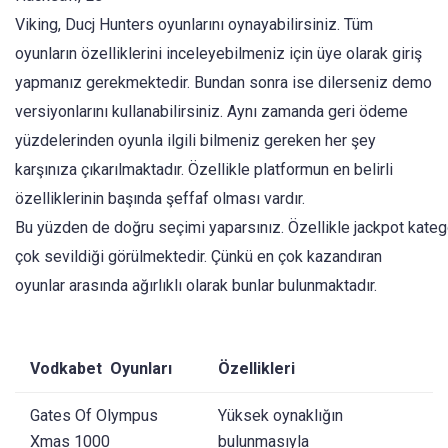
Viking, Ducj Hunters oyunlarını oynayabilirsiniz. Tüm
oyunların özelliklerini inceleyebilmeniz için üye olarak giriş
yapmanız gerekmektedir. Bundan sonra ise dilerseniz demo
versiyonlarını kullanabilirsiniz. Aynı zamanda geri ödeme
yüzdelerinden oyunla ilgili bilmeniz gereken her şey
karşınıza çıkarılmaktadır. Özellikle platformun en belirli
özelliklerinin başında şeffaf olması vardır.
Bu yüzden de doğru seçimi yaparsınız. Özellikle jackpot kateg
çok sevildiği görülmektedir. Çünkü en çok kazandıran
oyunlar arasında ağırlıklı olarak bunlar bulunmaktadır.
Vodkabet Oyunları
Özellikleri
Gates Of Olympus
Yüksek oynaklığın
Xmas 1000
bulunmasıyla