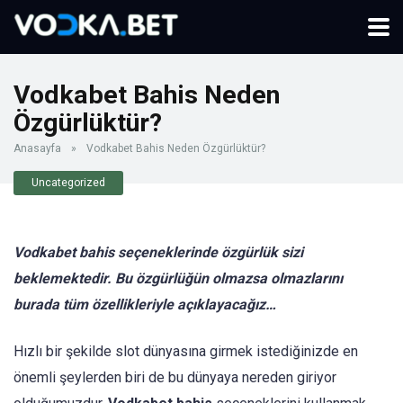
Vodkabet Bahis Neden
Özgürlüktür?
Anasayfa
»
Vodkabet Bahis Neden Özgürlüktür?
Uncategorized
Vodkabet bahis seçeneklerinde özgürlük sizi
beklemektedir. Bu özgürlüğün olmazsa olmazlarını
burada tüm özellikleriyle açıklayacağız…
Hızlı bir şekilde slot dünyasına girmek istediğinizde en
önemli şeylerden biri de bu dünyaya nereden giriyor