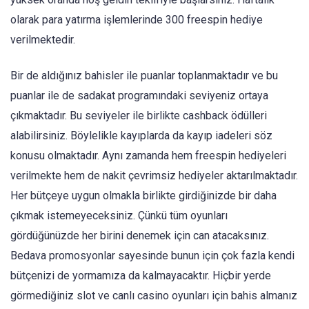
olarak para yatırma işlemlerinde 300 freespin hediye
verilmektedir.
Bir de aldığınız bahisler ile puanlar toplanmaktadır ve bu
puanlar ile de sadakat programındaki seviyeniz ortaya
çıkmaktadır. Bu seviyeler ile birlikte cashback ödülleri
alabilirsiniz. Böylelikle kayıplarda da kayıp iadeleri söz
konusu olmaktadır. Aynı zamanda hem freespin hediyeleri
verilmekte hem de nakit çevrimsiz hediyeler aktarılmaktadır.
Her bütçeye uygun olmakla birlikte girdiğinizde bir daha
çıkmak istemeyeceksiniz. Çünkü tüm oyunları
gördüğünüzde her birini denemek için can atacaksınız.
Bedava promosyonlar sayesinde bunun için çok fazla kendi
bütçenizi de yormamıza da kalmayacaktır. Hiçbir yerde
görmediğiniz slot ve canlı casino oyunları için bahis almanız