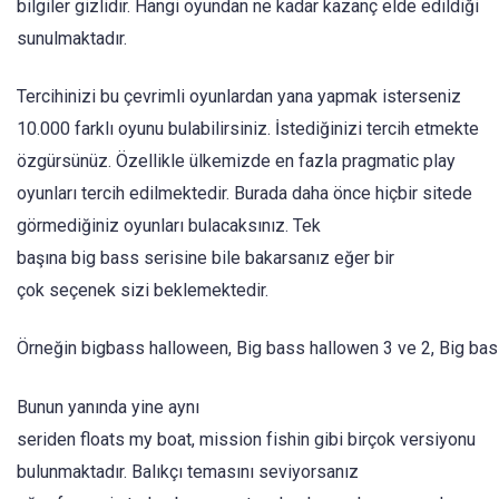
bilgiler gizlidir. Hangi oyundan ne kadar kazanç elde edildiği
sunulmaktadır.
Tercihinizi bu çevrimli oyunlardan yana yapmak isterseniz
10.000 farklı oyunu bulabilirsiniz. İstediğinizi tercih etmekte
özgürsünüz. Özellikle ülkemizde en fazla pragmatic play
oyunları tercih edilmektedir. Burada daha önce hiçbir sitede
görmediğiniz oyunları bulacaksınız. Tek
başına big bass serisine bile bakarsanız eğer bir
çok seçenek sizi beklemektedir.
Örneğin bigbass halloween, Big bass hallowen 3 ve 2, Big bas
Bunun yanında yine aynı
seriden floats my boat, mission fishin gibi birçok versiyonu
bulunmaktadır. Balıkçı temasını seviyorsanız