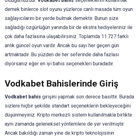
olduğumuzdur.
Vodkabet bahis
seçeneklerini kullanmak
demek binlerce slot oyunu yüzlerce canlı masada tüm oyun
sağlayıcılarını bir yerde bulmak demektir. Bunun size
sağladığı özgürlüğün yanında bir de ekstra hediyeleriniz ile
çok daha fazlasına ulaşabilirsiniz. Toplamda 11.727 farklı
anlık güncel oyun vardır. Ancak bu sayı her geçen gün
artmaktadır. Bu yüzden de her seferinde daha fazlası
diyorsanız eğer en iyi bahis seçenekleri buradadır.
Vodkabet Bahislerinde Giriş
Vodkabet bahis
girişini yapmak son derece basittir. Burada
sizlere hiçbir şekilde standart seçeneklerin bekleyeceğini
düşünmeyiniz. Kripto merkezli sistem kullanılmakla birlikte
aynı zamanda geleneksel yöntemlere de yer verilmiştir.
Ancak bakıldığı zaman yine de kripto teknolojisinin