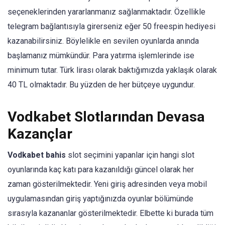
seçeneklerinden yararlanmanız sağlanmaktadır. Özellikle
telegram bağlantısıyla girerseniz eğer 50 freespin hediyesi
kazanabilirsiniz. Böylelikle en sevilen oyunlarda anında
başlamanız mümkündür. Para yatırma işlemlerinde ise
minimum tutar. Türk lirası olarak baktığımızda yaklaşık olarak
40 TL olmaktadır. Bu yüzden de her bütçeye uygundur.
Vodkabet Slotlarından Devasa
Kazançlar
Vodkabet bahis
slot seçimini yapanlar için hangi slot
oyunlarında kaç katı para kazanıldığı güncel olarak her
zaman gösterilmektedir. Yeni giriş adresinden veya mobil
uygulamasından giriş yaptığınızda oyunlar bölümünde
sırasıyla kazananlar gösterilmektedir. Elbette ki burada tüm