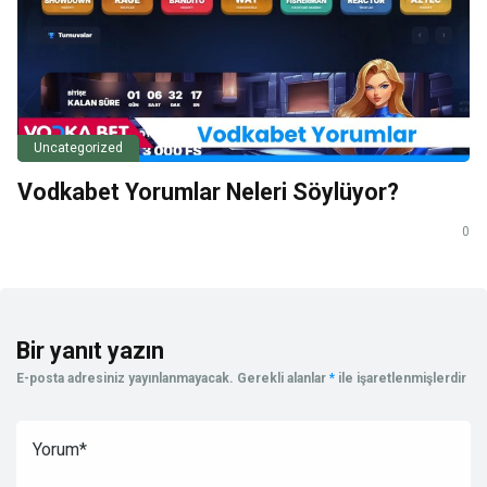
Uncategorized
Vodkabet Yorumlar Neleri Söylüyor?
0
Bir yanıt yazın
E-posta adresiniz yayınlanmayacak.
Gerekli alanlar
*
ile işaretlenmişlerdir