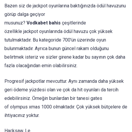
Bazen siz de jackpot oyunlarına baktığınızda ödül havuzunu
görüp dalga geçiyor
musunuz?
Vodkabet bahis
çeşitlerinde
özellikle jackpot oyunlarında ödül havuzu çok yüksek
tutulmaktadır. Bu kategoride 700’ün üzerinde oyun
bulunmaktadır. Ayrıca bunun güncel rakam olduğunu
belirtmek isteriz ve sizler girene kadar bu sayının çok daha
fazla olacağından emin olabilirsiniz.
Progresif jackpotlar mevcuttur. Aynı zamanda daha yüksek
geri ödeme yüzdesi olan ve çok da hit oyunları da tercih
edebilirsiniz. Örneğin bunlardan bir tanesi gates
of olympus xmas 1000 olmaktadır. Çok yüksek bütçelere de
ihtiyacınız yoktur.
Hacksaw, Le