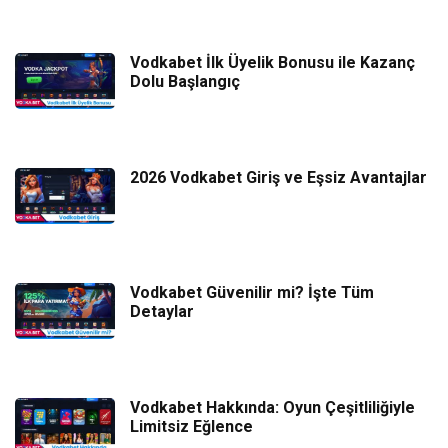
Vodkabet İlk Üyelik Bonusu ile Kazanç
Dolu Başlangıç
2026 Vodkabet Giriş ve Eşsiz Avantajlar
Vodkabet Güvenilir mi? İşte Tüm
Detaylar
Vodkabet Hakkında: Oyun Çeşitliliğiyle
Limitsiz Eğlence