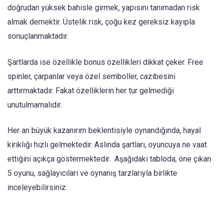
doğrudan yüksek bahisle girmek, yapısını tanımadan risk
almak demektir. Üstelik risk, çoğu kez gereksiz kayıpla
sonuçlanmaktadır.
Şartlarda ise özellikle bonus özellikleri dikkat çeker. Free
spinler, çarpanlar veya özel semboller, cazibesini
arttırmaktadır. Fakat özelliklerin her tur gelmediği
unutulmamalıdır.
Her an büyük kazanırım beklentisiyle oynandığında, hayal
kırıklığı hızlı gelmektedir. Aslında şartları, oyuncuya ne vaat
ettiğini açıkça göstermektedir. Aşağıdaki tabloda, öne çıkan
5 oyunu, sağlayıcıları ve oynanış tarzlarıyla birlikte
inceleyebilirsiniz.