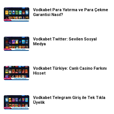
Vodkabet Para Yatırma ve Para Çekme
Garantisi Nasıl?
Vodkabet Twitter: Sevilen Sosyal
Medya
Vodkabet Türkiye: Canlı Casino Farkını
Hisset
Vodkabet Telegram Giriş ile Tek Tıkla
Üyelik