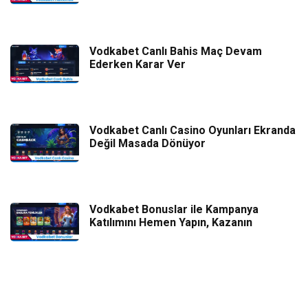
Vodkabet Canlı Bahis Maç Devam
Ederken Karar Ver
Vodkabet Canlı Casino Oyunları Ekranda
Değil Masada Dönüyor
Vodkabet Bonuslar ile Kampanya
Katılımını Hemen Yapın, Kazanın