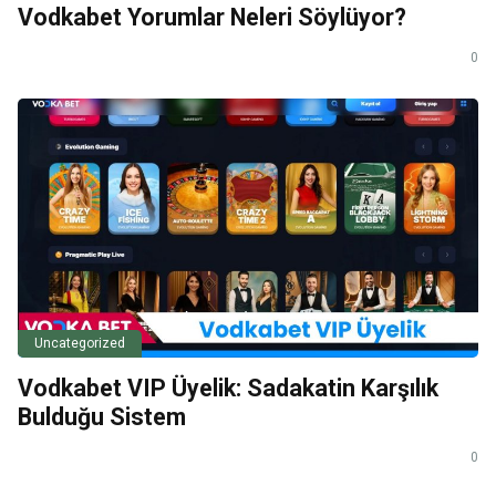
Vodkabet Yorumlar Neleri Söylüyor?
0
Uncategorized
Vodkabet VIP Üyelik: Sadakatin Karşılık
Bulduğu Sistem
0