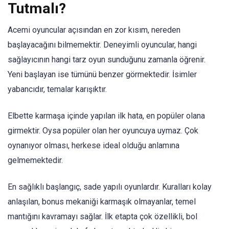
Tutmalı?
Acemi oyuncular açısından en zor kısım, nereden
başlayacağını bilmemektir. Deneyimli oyuncular, hangi
sağlayıcının hangi tarz oyun sunduğunu zamanla öğrenir.
Yeni başlayan ise tümünü benzer görmektedir. İsimler
yabancıdır, temalar karışıktır.
Elbette karmaşa içinde yapılan ilk hata, en popüler olana
girmektir. Oysa popüler olan her oyuncuya uymaz. Çok
oynanıyor olması, herkese ideal olduğu anlamına
gelmemektedir.
En sağlıklı başlangıç, sade yapılı oyunlardır. Kuralları kolay
anlaşılan, bonus mekaniği karmaşık olmayanlar, temel
mantığını kavramayı sağlar. İlk etapta çok özellikli, bol