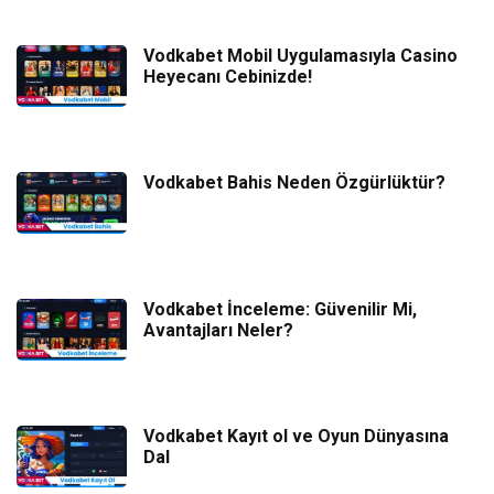
Vodkabet Mobil Uygulamasıyla Casino
Heyecanı Cebinizde!
Vodkabet Bahis Neden Özgürlüktür?
Vodkabet İnceleme: Güvenilir Mi,
Avantajları Neler?
Vodkabet Kayıt ol ve Oyun Dünyasına
Dal