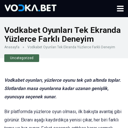
Vodkabet Oyunları Tek Ekranda
Yüzlerce Farklı Deneyim
Anasayfa
»
Vodkabet Oyunları Tek Ekranda Yüzlerce Farklı Deneyim
Uncategorized
Vodkabet oyunları, yüzlerce oyunu tek çatı altında toplar.
Slotlardan masa oyunlarına kadar uzanan genişlik,
oyuncuya seçenek sunar.
Bir platformda yüzlerce oyun olması, ilk bakışta avantaj gibi
görünür. Ekranı aşağı kaydırdıkça yenisi çıkar, her biri farklı