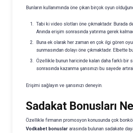
Bunların kullanımında öne çıkan birçok oyun olduğ
Tabi ki video slotları öne çıkmaktadır. Burada 
Anında erişim sonrasında yatırıma gerek kalmad
Buna ek olarak her zaman en çok ilgi gören oyun 
sunmasından dolayı öne çıkmaktadır. Elbette bu
Özellikle bunun haricinde kalan daha farklı bir s
sonrasında kazanma şansınızı bu sayede artırabi
Erişimi sağlayın ve şansınızı deneyin.
Sadakat Bonusları Ne
Özellikle firmanın promosyon konusunda çok bonkör 
Vodkabet bonuslar
arasında bulunan sadakate daya