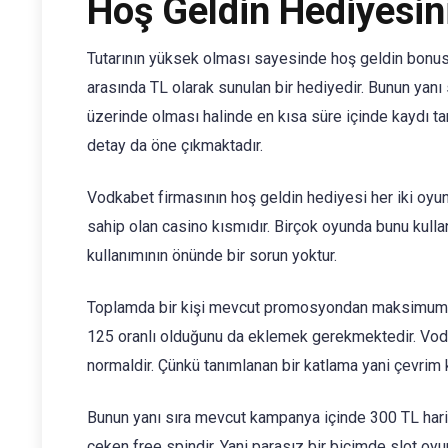
Hoş Geldin Hediyesini
Tutarının yüksek olması sayesinde hoş geldin bonus
arasında TL olarak sunulan bir hediyedir. Bunun yanı sı
üzerinde olması halinde en kısa süre içinde kaydı ta
detay da öne çıkmaktadır.
Vodkabet firmasının hoş geldin hediyesi her iki oyun
sahip olan casino kısmıdır. Birçok oyunda bunu kulla
kullanımının önünde bir sorun yoktur.
Toplamda bir kişi mevcut promosyondan maksimum ol
125 oranlı olduğunu da eklemek gerekmektedir. Vodk
normaldir. Çünkü tanımlanan bir katlama yani çevrim 
Bunun yanı sıra mevcut kampanya içinde 300 TL hari
çeken free spindir. Yani parasız bir biçimde slot 