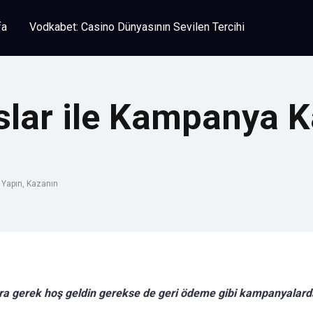
fa
Vodkabet: Casino Dünyasının Sevilen Tercihi
lar ile Kampanya K
 Yapın, Kazanın
ıra gerek hoş geldin gerekse de geri ödeme gibi kampanyalard