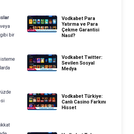
slar
Vodkabet Para
Yatırma ve Para
8 veya
Çekme Garantisi
ibi bir
Nasıl?
Vodkabet Twitter:
 sisteme
Sevilen Sosyal
larda
Medya
 yüzde
Vodkabet Türkiye:
esi
Canlı Casino Farkını
Hisset
ikkat
yede