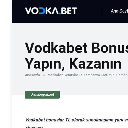
Ana Say
Vodkabet Bonus
Yapın, Kazanın
Anasayfa
»
Vodkabet Bonuslar ile Kampanya Katılımını Hemen
Uncategorized
Vodkabet bonuslar TL olarak sunulmasının yanı s