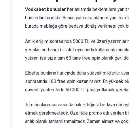
Vodkabet bonuslar
her anlamda beklentilere yanıt 
bunlardan birisidir. Bunun yanı sıra aktarım yani bir 
burada meblağa göre bedava dönüş verilmesi çok büy
Anlık erişim sonrasında 5000 TL ve üzeri yatırımlar
yer alan herhangi bir slot oyununda kullanmak mümkü
yatırım ise size tam 60 tane free spin olarak geri d
Elbette bunların haricinde daha yüksek miktarlar ava
sonrasında 180 free spin kazanırsınız. En yüksek ol
güvenli yöntemlerle 50.000 TL para yollamak gerek
Tüm bunların sonrasında hak ettiğiniz bedava dönüşle
etmek gerekmektedir. Özellikle promo adı verilen bi
anlık olarak tamamlanmaktadır. Zaman almaz ve çok 