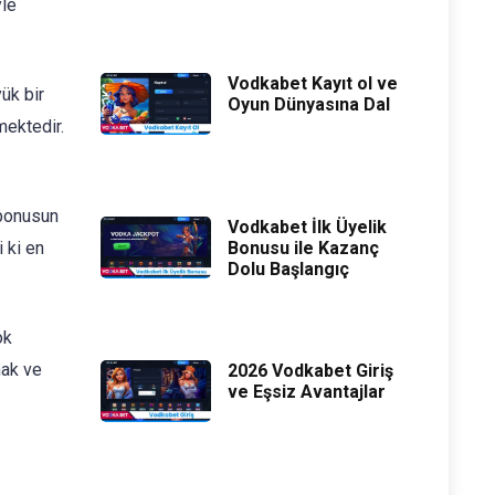
yle
Vodkabet Kayıt ol ve
ük bir
Oyun Dünyasına Dal
mektedir.
 bonusun
Vodkabet İlk Üyelik
 ki en
Bonusu ile Kazanç
Dolu Başlangıç
ok
mak ve
2026 Vodkabet Giriş
ve Eşsiz Avantajlar