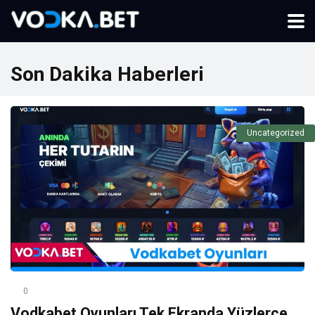
Son Dakika Haberleri
Uncategorized
0
Vodkabet Oyunları Tek Ekranda Yüzlerce