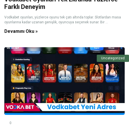
Farklı Deneyim
Vodkabet oyunları, yüzlerce oyunu tek çatı altında toplar. Slotlardan masa
oyunlarına kadar uzanan genişlik, oyuncuya seçenek sunar. Bir ...
Devamını Oku »
Uncategorized
0