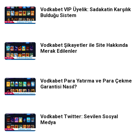
Vodkabet VIP Üyelik: Sadakatin Karşılık
Bulduğu Sistem
Vodkabet Şikayetler ile Site Hakkında
Merak Edilenler
Vodkabet Para Yatırma ve Para Çekme
Garantisi Nasıl?
Vodkabet Twitter: Sevilen Sosyal
Medya